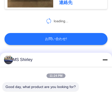
連絡先
6
地
重量のスケールが
図
loading...
付いているパレッ
PRIVACY
お問い合わせ!
ト ジャック
POLICY
人気カテゴリ
すべて
MS Shirley
31
産業テスト重量
トラックのスケール
11:24 PM
頑丈な橋ばかり
の橋ばかり
Good day, what product are you looking for?
携帯用橋ばかり
産業床の天秤ばかり
トラックの車軸スケ