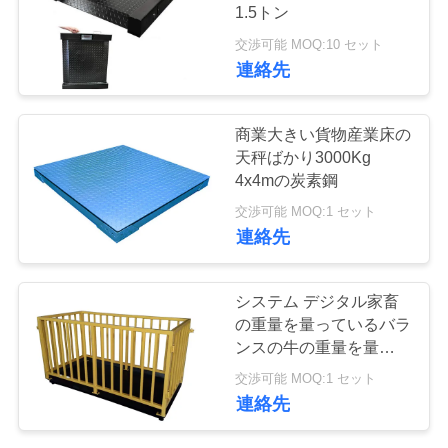
質
1.5トン
管
交渉可能 MOQ:10 セット
13
連絡先
理
ベンチの重量計
商業大きい貨物産業床の
私
天秤ばかり3000Kg
4x4mの炭素鋼
達
交渉可能 MOQ:1 セット
に
連絡先
連
16
システム デジタル家畜
トラックの車軸ス
絡
の重量を量っているバラ
ンスの牛の重量を量って
し
ケール
いる動物は2x2Mを量り
交渉可能 MOQ:1 セット
ます
な
連絡先
さ