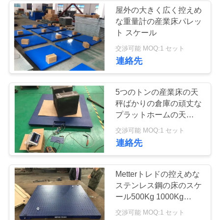
屋外の大きく広く控えめ
い
な重量計の産業床パレッ
10
ト スケール
システムの重量を
引
交渉可能 MOQ:1 セット
連絡先
量る車
用
を
5つのトンの産業床の天
秤ばかりの倉庫の頑丈な
要
プラットホームの天秤ば
求
かり
11
交渉可能 MOQ:1 セット
連絡先
掛かるクレーン ス
し
な
ケール
Metterトレドの控えめな
さ
ステンレス鋼の床のスケ
ール500Kg 1000Kg
い
1.2x1.2のメートル
交渉可能 MOQ:1 セット