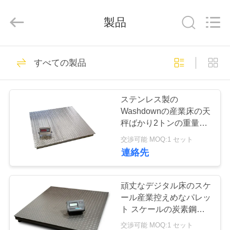
©
2019
-
製品
2025
SMARTWEIGH
INSTRUMENT
CO.,LTD.
All
家
69
Rights
すべての製品
Reserved.
頑丈な橋ばかり
プ
ステンレス製の
ロ
Washdownの産業床の天
秤ばかり2トンの重量を
ダ
量る機械
交渉可能 MOQ:1 セット
ク
連絡先
49
ト
トラックのスケー
頑丈なデジタル床のスケ
ール産業控えめなパレッ
ルの橋ばかり
私
ト スケールの炭素鋼
Q235B
交渉可能 MOQ:1 セット