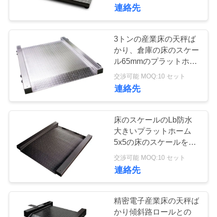
達
連絡先
に
つ
3トンの産業床の天秤ば
28
かり、倉庫の床のスケー
い
ル65mmのプラットホー
携帯用橋ばかり
ムの高さ
て
交渉可能 MOQ:10 セット
連絡先
工
床のスケールのLb防水
場
大きいプラットホーム
5x5の床のスケールを通
45
旅
したドライブ15000の
交渉可能 MOQ:10 セット
行
連絡先
産業床の天秤ばかり
品
精密電子産業床の天秤ば
かり傾斜路ロールとの