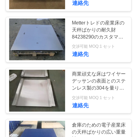
連絡先
6
地
重量のスケールが
Metterトレドの産業床の
図
天秤ばかりの耐久財
付いているパレッ
84238290のカスタマイ
ズされたサイズ
PRIVACY
交渉可能 MOQ:1 セット
ト ジャック
連絡先
POLICY
商業頑丈な床はワイヤー
31
デッサンの表面とのステ
ンレス製の304を量りま
産業テスト重量
す
交渉可能 MOQ:1 セット
連絡先
倉庫のための電子産業床
の天秤ばかりの広い重量