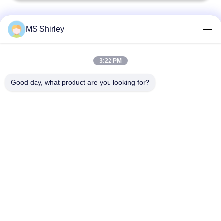
人気カテゴリ
すべて
MS Shirley
トラックのスケール
3:22 PM
頑丈な橋ばかり
の橋ばかり
Good day, what product are you looking for?
携帯用橋ばかり
産業床の天秤ばかり
トラックの車軸スケ
ベンチの重量計
ール
システムの重量を量
掛かるクレーン スケ
る車
ール