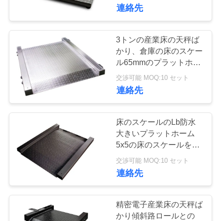
達
連絡先
に
つ
3トンの産業床の天秤ば
28
かり、倉庫の床のスケー
い
ル65mmのプラットホー
携帯用橋ばかり
ムの高さ
て
交渉可能 MOQ:10 セット
連絡先
工
床のスケールのLb防水
場
大きいプラットホーム
5x5の床のスケールを通
45
旅
したドライブ15000の
交渉可能 MOQ:10 セット
行
連絡先
産業床の天秤ばかり
品
精密電子産業床の天秤ば
かり傾斜路ロールとの