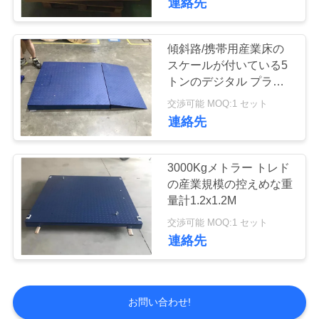
連絡先
傾斜路/携帯用産業床の
スケールが付いている5
トンのデジタル プラッ
トホームの床のスケール
交渉可能 MOQ:1 セット
連絡先
3000Kgメトラー トレド
の産業規模の控えめな重
量計1.2x1.2M
交渉可能 MOQ:1 セット
連絡先
お問い合わせ!