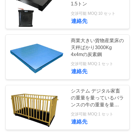
質
1.5トン
管
交渉可能 MOQ:10 セット
13
連絡先
理
ベンチの重量計
商業大きい貨物産業床の
私
天秤ばかり3000Kg
4x4mの炭素鋼
達
交渉可能 MOQ:1 セット
に
連絡先
連
16
システム デジタル家畜
トラックの車軸ス
絡
の重量を量っているバラ
ンスの牛の重量を量って
し
ケール
いる動物は2x2Mを量り
交渉可能 MOQ:1 セット
ます
な
連絡先
さ