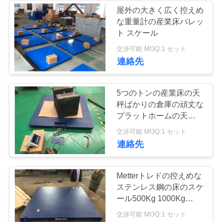
屋外の大きく広く控えめ
い
な重量計の産業床パレッ
10
ト スケール
システムの重量を
引
交渉可能 MOQ:1 セット
連絡先
量る車
用
を
5つのトンの産業床の天
秤ばかりの倉庫の頑丈な
要
プラットホームの天秤ば
求
かり
11
交渉可能 MOQ:1 セット
連絡先
掛かるクレーン ス
し
な
ケール
Metterトレドの控えめな
さ
ステンレス鋼の床のスケ
ール500Kg 1000Kg
い
1.2x1.2のメートル
交渉可能 MOQ:1 セット