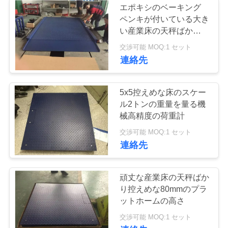
エポキシのベーキング
ペンキが付いている大き
自動重量チェッカ
い産業床の天秤ばかり
1.5x1.5Mの踏面の版
交渉可能 MOQ:1 セット
連絡先
5x5控えめな床のスケー
ル2トンの重量を量る機
42
械高精度の荷重計
メトラー・トレド
交渉可能 MOQ:1 セット
連絡先
工業用はかり
頑丈な産業床の天秤ばか
り控えめな80mmのプラ
ットホームの高さ
交渉可能 MOQ:1 セット