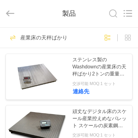
©
2019
-
製品
2025
SMARTWEIGH
INSTRUMENT
CO.,LTD.
All
家
69
Rights
産業床の天秤ばかり
Reserved.
頑丈な橋ばかり
プ
ステンレス製の
ロ
Washdownの産業床の天
秤ばかり2トンの重量を
ダ
量る機械
交渉可能 MOQ:1 セット
ク
連絡先
49
ト
トラックのスケー
頑丈なデジタル床のスケ
ール産業控えめなパレッ
ルの橋ばかり
私
ト スケールの炭素鋼
Q235B
交渉可能 MOQ:1 セット