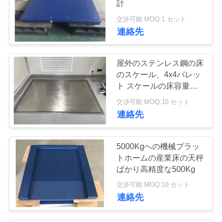
計
72
交渉可能 MOQ:1 セット
Mettler Toledoロー
連絡先
ドセル
屋外のステンレス鋼の床
のスケール、4x4パレッ
ト スケールの床容量
5000のLbの
交渉可能 MOQ:10 セット
8
連絡先
Mettler Toledoイン
5000Kgへの機械プラッ
ジケーター
トホームの産業床の天秤
ばかり高精度な500Kg
交渉可能 MOQ:10 セット
連絡先
87