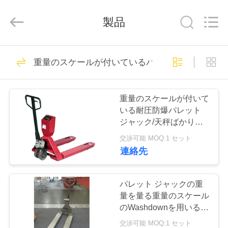
©
2019
-
製品
2025
SMARTWEIGH
INSTRUMENT
CO.,LTD.
All
家
69
Rights
重量のスケールが付いているパレット ジャック
Reserved.
頑丈な橋ばかり
プ
重量のスケールが付いて
ロ
いる耐圧防爆パレット
ジャック/天秤ばかりが
ダ
付いている手のバンド
交渉可能 MOQ:1 セット
パレット
ク
連絡先
49
ト
トラックのスケー
パレット ジャックの重
量を量る重量のスケール
ルの橋ばかり
私
のWashdownを用いるス
テンレス鋼パレット ジ
交渉可能 MOQ:1 セット