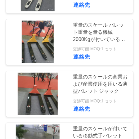
達
ャック
連絡先
に
つ
重量のスケール パレッ
28
ト重量を量る機械
い
2000Kgが付いている倉
携帯用橋ばかり
庫パレット ジャック
て
交渉可能 MOQ:1 セット
連絡先
工
重量のスケールの商業お
場
よび産業使用を用いる薄
型パレット ジャック
45
旅
交渉可能 MOQ:1 セット
行
連絡先
産業床の天秤ばかり
品
重量のスケールが付いて
いる移動式手パレット