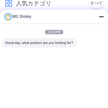
人気カテゴリ
すべて
い
10
MS Shirley
システムの重量を
トラックのスケール
頑丈な橋ばかり
引
の橋ばかり
量る車
12:10 PM
用
携帯用橋ばかり
産業床の天秤ばかり
を
Good day, what product are you looking for?
要
トラックの車軸スケ
ベンチの重量計
ール
求
11
掛かるクレーン ス
し
システムの重量を量
掛かるクレーン スケ
る車
ール
な
ケール
さ
い
予約購読して下