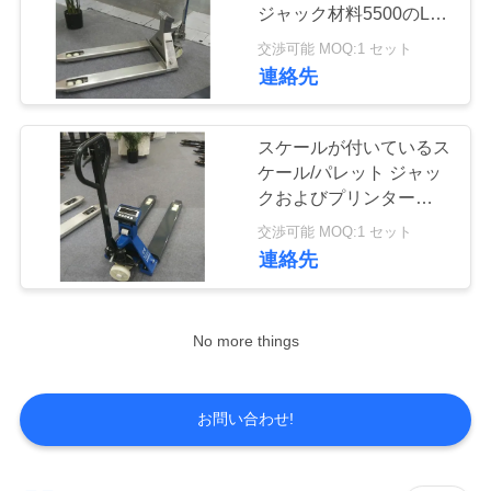
質
ジャック材料5500のLb
のステンレス鋼
管
交渉可能 MOQ:1 セット
13
連絡先
理
ベンチの重量計
スケールが付いているス
私
ケール/パレット ジャッ
クおよびプリンターで造
達
られるを用いる携帯用パ
交渉可能 MOQ:1 セット
レット ジャック
に
連絡先
連
16
トラックの車軸ス
No more things
絡
し
ケール
お問い合わせ!
な
さ